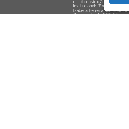
difícil construção do acolhime
institucional: (En)cena entrevi
Izabella Ferreira dos Santos,
Conselheira do CRP-23
Ser mulher, pensar gênero,
enfrentar o mundo: (En)cena
entrevista Gleys Ially Ramos