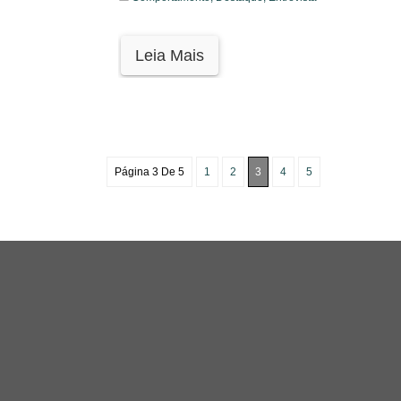
Leia Mais
Página 3 De 5
1
2
3
4
5