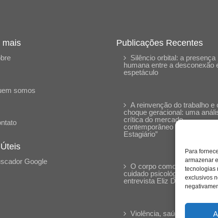
 mais
Publicações Recentes
bre
Silêncio orbital: a presença
humana entre a desconexão 
espetáculo
uem somos
A reinvenção do trabalho e 
choque geracional: uma análi
crítica do mercado
ntato
contemporâneo em “Um Sen
Estagiário”
 Úteis
Para fornec
armazenar e
scador Google
O corpo como expressão d
tecnologias
cuidado psicológico: (En)Cen
exclusivos n
entrevista Eliz Dorneles
negativament
Violência, saúde mental e a
A