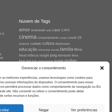
Nuvem de Tags
amor
caos
ansiedade
arte
CAPS
e o
cinema
covid-19
comportamento
corpo
cultura
cuidado
crianca
depressao
família
educação
filme
entrevista
escola
o
jung
livro
freud
infância
insight
liberdade
se
mulher
loucura
morte
luto
maternidade
hor
pandemia
psicanálise
Gerenciar o consentimento
psicologia
relato
redes sociais
er as melhores experiências, usamos tecnologias como cookies para
saúde mental
/ou acessar informações do dispositivo. O consentimento para essas
saúde
o
 nos permitirá processar dados como comportamento de navegação ou IDs
a
sociedade
este site. Não consentir ou retirar o consentimento pode afetar
sexualidade
SUS
e certos recursos e funções.
vida
tecnologia
trabalho
tempo
terapia
violência
ceitar
Negar
Ver preferências