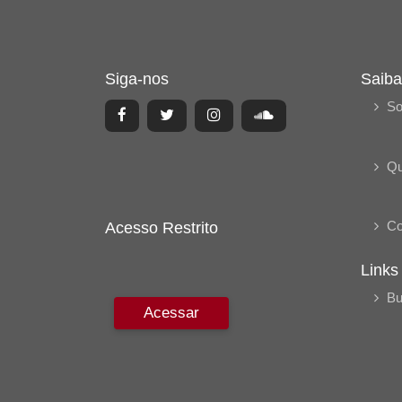
Siga-nos
Saiba
So
Q
Co
Acesso Restrito
Links
Bu
Acessar