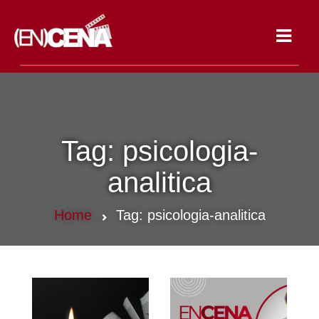
Toggle
navigat
Tag:
psicologia-
analitica
Home
Tag:
psicologia-analitica