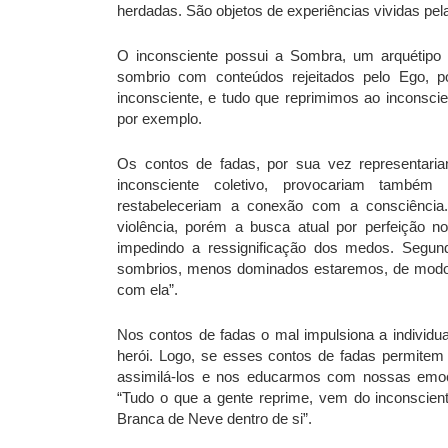
herdadas. São objetos de experiências vividas pe
O inconsciente possui a Sombra, um arquétip
sombrio com conteúdos rejeitados pelo Ego, po
inconsciente, e tudo que reprimimos ao inconscie
por exemplo.
Os contos de fadas, por sua vez representari
inconsciente coletivo, provocariam também 
restabeleceriam a conexão com a consciência
violência, porém a busca atual por perfeição n
impedindo a ressignificação dos medos. Segun
sombrios, menos dominados estaremos, de modo q
com ela”.
Nos contos de fadas o mal impulsiona a individ
herói. Logo, se esses contos de fadas permitem
assimilá-los e nos educarmos com nossas emoç
“Tudo o que a gente reprime, vem do inconscien
Branca de Neve dentro de si”.