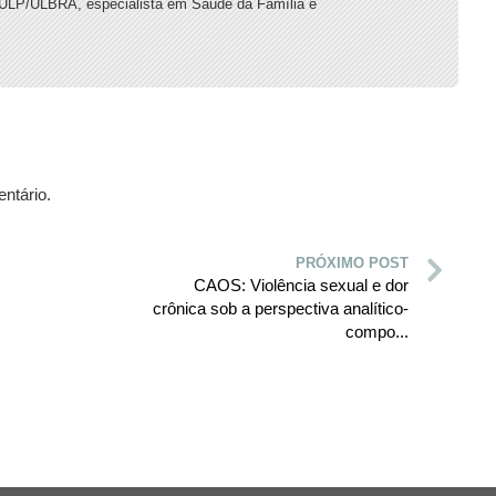
ULP/ULBRA, especialista em Saúde da Família e
ntário.
PRÓXIMO POST
CAOS: Violência sexual e dor
crônica sob a perspectiva analítico-
compo...