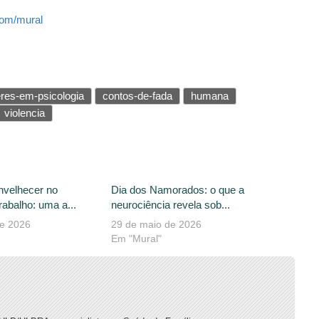
com/mural
res-em-psicologia
contos-de-fada
humana
violencia
nvelhecer no
Dia dos Namorados: o que a
abalho: uma a...
neurociência revela sob...
de 2026
29 de maio de 2026
Em "Mural"