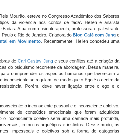
n Reis Mourão, esteve no Congresso Acadêmico dos Saberes
ipos da violência nos contos de fada’. Hellen é analista
e Fadas. Atua como psicoterapeuta, professora e palestrante
 Paulo e Rio de Janeiro. Criadora do
Blog Café com Jung
e
ntal em Movimento
. Recentemente, Hellen concedeu uma
 obras de
Carl Gustav Jung
e seus conflitos até a criação da
icas do psiquismo recorrente da abordagem. Dessa maneira,
io para compreender os aspectos humanos que favorecem a
 e inconsciente se regulam, de modo que o Ego é o centro da
 resistência. Porém, deve haver ligação entre o ego e o
consciente: o inconsciente pessoal e o inconsciente coletivo.
palmente de conteúdos emocionais que foram adquiridos
o o inconsciente coletivo seria uma camada mais profunda,
niversais, como os arquétipos e instintos. Desse modo, os
tes impessoais e coletivos sob a forma de categorias