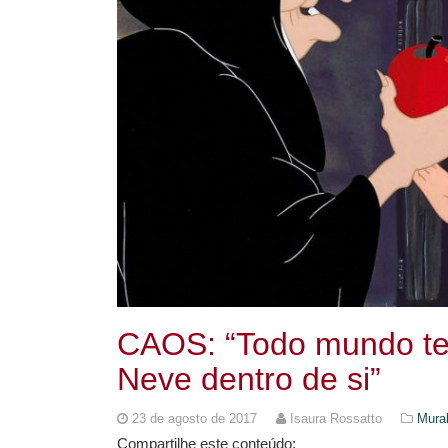
CAOS: “Todo mundo te
Neve dentro de si”
23 de agosto de 2017
Isaura Rossatto
Mura
Compartilhe este conteúdo: