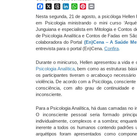
Facebook
X
Threads
LinkedIn
WhatsApp
Pinterest
Print
Nesta segunda, 21 de agosto, a psicóloga Helle
em Psicologia ministrando o mini curso ‘Arquét
Junguiana e especialista em Mitologia e Contos d
de Psicologia Analítica e Contos de Fadas em São
colaboradora do Portal
(En)Cena – A Saúde Me
entrevista para o portal (En)Cena.
Confira
.
Durante o minicurso, Hellen apresentou a vida e
Psicologia Analítica
, bem como as estruturas bás
os participantes tiveram o arcabouço necessár
violência. De acordo com a Psicóloga, consciente
consciência, com alto grau de continuidade e
inconsciente.
Para a Psicologia Analítica, há duas camadas no in
O inconsciente pessoal seria formado princi
individualmente, complexos e a sombra; enquant
inerente a todos os humanos contendo padrões u
arquétipos foram apresentados como componen