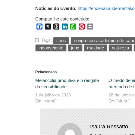
Notícias do Evento:
https://encenasaudemental.
Compartilhe este conteúdo:
Facebook
X
Threads
LinkedIn
WhatsApp
Pinterest
Print
Tags:
caos
congresso-academico-de-sabe
inconsciente
jung
maldade
natureza
Relacionado
Melancolia produtiva e o resgate
O medo de e
da sensibilidade ...
mercado de tr
1 de julho de 2026
28 de junho 
Em "Mural"
Em "Mural"
Isaura Rossatto