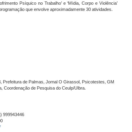
Sofrimento Psíquico no Trabalho’ e ‘Mídia, Corpo e Violência’
 programação que envolve aproximadamente 30 atividades.
, Prefeitura de Palmas, Jornal O Girassol, Psicotestes, GM
a, Coordenação de Pesquisa do Ceulp/Ulbra.
63) 999943446
00
/