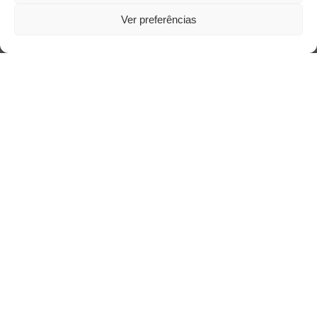
Ver preferências
Saiba mais
Sobre
Quem somos
Contato
Links Úteis
Buscador Google
Publicações Recentes
Silêncio orbital: a presença humana entre a
desconexão e o espetáculo