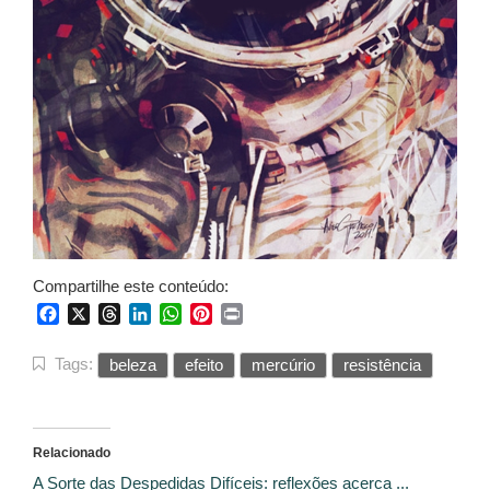
Compartilhe este conteúdo:
Facebook
X
Threads
LinkedIn
WhatsApp
Pinterest
Print
Tags:
beleza
efeito
mercúrio
resistência
Relacionado
A Sorte das Despedidas Difíceis: reflexões acerca ...