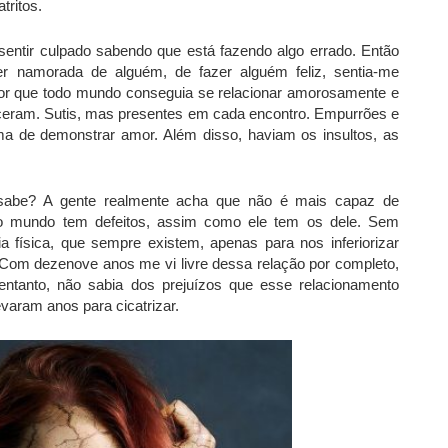
tritos.
 sentir culpado sabendo que está fazendo algo errado. Então
er namorada de alguém, de fazer alguém feliz, sentia-me
l, por que todo mundo conseguia se relacionar amorosamente e
eceram. Sutis, mas presentes em cada encontro. Empurrões e
rma de demonstrar amor. Além disso, haviam os insultos, as
sabe? A gente realmente acha que não é mais capaz de
odo mundo tem defeitos, assim como ele tem os dele. Sem
 física, que sempre existem, apenas para nos inferiorizar
. Com dezenove anos me vi livre dessa relação por completo,
tanto, não sabia dos prejuízos que esse relacionamento
aram anos para cicatrizar.