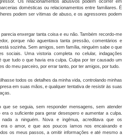
agressor. Os relacionamentos abusivos podem ocorrer em
arcerias domésticas ou relacionamentos entre familiares. É
lheres podem ser vítimas de abuso, e os agressores podem
 parecia enxergar tanta coisa e eu não. Também recordo-me
dor, porque não aguentava tanta pressão, comentários e
stá sozinha. Sem amigos, sem família, ninguém sabe o que
 sociais. Uma vistoria completa no celular, indagações
 que tudo o que havia era culpa. Culpa por ter causado um
 do meu parceiro, por errar tanto, por ter amigos, por tudo.
tilhasse todos os detalhes da minha vida, controlando minhas
presa em suas mãos, e qualquer tentativa de resistir às suas
eaças.
ço que se seguia, sem responder mensagens, sem atender
 era o suficiente para gerar desespero e aumentar a culpa.
r nada a ninguém. Nova e ingênua, acreditava que os
 era o amor, e que aos poucos íamos nos encaixando e
 todos os meus passos, a omitir informações e até mesmo a