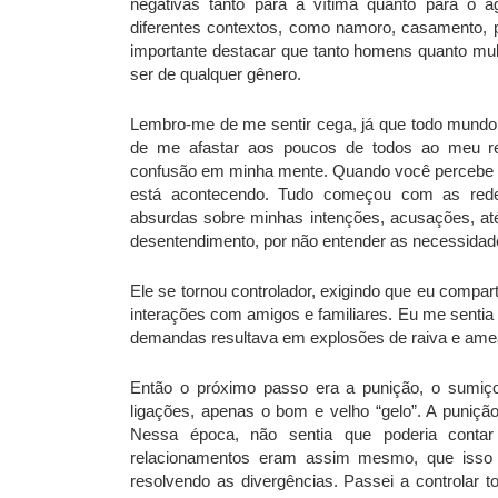
negativas tanto para a vítima quanto para o 
diferentes contextos, como namoro, casamento, p
importante destacar que tanto homens quanto mu
ser de qualquer gênero.
Lembro-me de me sentir cega, já que todo mundo
de me afastar aos poucos de todos ao meu re
confusão em minha mente. Quando você percebe e
está acontecendo. Tudo começou com as redes
absurdas sobre minhas intenções, acusações, até
desentendimento, por não entender as necessidades
Ele se tornou controlador, exigindo que eu compar
interações com amigos e familiares. Eu me sentia 
demandas resultava em explosões de raiva e am
Então o próximo passo era a punição, o sumi
ligações, apenas o bom e velho “gelo”. A punição
Nessa época, não sentia que poderia conta
relacionamentos eram assim mesmo, que isso
resolvendo as divergências. Passei a controlar