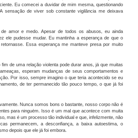
ficiente. Eu comecei a duvidar de mim mesma, questionando
 A sensação de viver sob constante vigilância me deixava
o de amor e medo. Apesar de todos os abusos, eu ainda
lvez ele pudesse mudar. Eu mantinha a esperança de que o
o retornasse. Essa esperança me manteve presa por muito
fim de uma relação violenta pode durar anos, já que muitas
 ameaças, esperam mudanças de seus comportamentos e
ão. Por isso, sempre imagino o que teria acontecido se eu
onamento, de ter permanecido tão pouco tempo, o que já foi
ovamente. Nunca somos bons o bastante, nosso corpo não é
ientes para ninguém. Isso é um mal que acontece com muita
so, mas é um processo tão individual e que, infelizmente, não
rcas permanecem, a desconfiança, a baixa autoestima, o
mo depois que ele já foi embora.