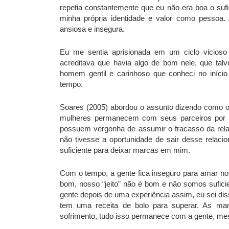
repetia constantemente que eu não era boa o su
minha própria identidade e valor como pessoa.
ansiosa e insegura.
Eu me sentia aprisionada em um ciclo vicios
acreditava que havia algo de bom nele, que ta
homem gentil e carinhoso que conheci no iníci
tempo.
Soares (2005) abordou o assunto dizendo como o 
mulheres permanecem com seus parceiros por
possuem vergonha de assumir o fracasso da relaç
não tivesse a oportunidade de sair desse relaci
suficiente para deixar marcas em mim.
Com o tempo, a gente fica inseguro para amar n
bom, nosso “jeito” não é bom e não somos sufic
gente depois de uma experiência assim, eu sei dis
tem uma receita de bolo para superar. As ma
sofrimento, tudo isso permanece com a gente, mes