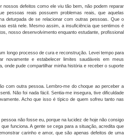
r nossos defeitos como ele viu tão bem, não podem reparar
e pessoas reais possuem problemas reais, que aquelas
rma deturpada de se relacionar com outras pessoas. Que o
s está nele. Mesmo assim, a insuficiência que sentimos é
os, nosso desenvolvimento enquanto estudante, profissional
um longo processo de cura e reconstrução. Levei tempo para
fiar novamente e estabelecer limites saudáveis em meus
ia, onde pude compartilhar minha história e receber o suporte
ação com outra pessoa. Lembro-me do choque ao perceber a
senti. Não foi nada fácil. Sentia-me insegura, tive dificuldade
ovamente. Acho que isso é típico de quem sofreu tanto nas
 pessoa não fosse eu, porque na lucidez de hoje não consigo
ue funciona. A gente se cega para a situação, acredita que
 demonstrar carinho e amor, que são apenas defeitos de uma