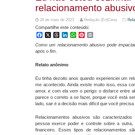
relacionamento abusiv
28 de maio de 2023
Redação (En)Cena
Rela
Compartilhe este conteúdo:
Facebook
X
Threads
LinkedIn
WhatsApp
Pinterest
Print
Como um relacionamento abusivo pode impactar
após o fim.
Relato anônimo
Eu tinha dezoito anos quando experienciei um rela
me acontecido. Ainda existe muito isso, essa 
amor, e com ela vem o perigo: o disfarce entre a
parece o correto a se fazer, porque você está s
lado, sair é a decisão mais difícil que você precisa
Relacionamentos abusivos são caracterizados
pessoa exerce poder e controle sobre a outra, 
financeiro. Esses tipos de relacionamentos s