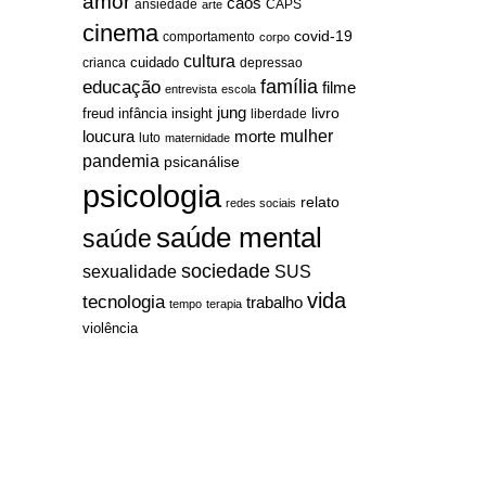
amor
caos
ansiedade
arte
CAPS
cinema
covid-19
comportamento
corpo
cultura
cuidado
crianca
depressao
família
educação
filme
entrevista
escola
jung
livro
freud
infância
insight
liberdade
mulher
loucura
morte
luto
maternidade
pandemia
psicanálise
psicologia
relato
redes sociais
saúde mental
saúde
sociedade
sexualidade
SUS
vida
tecnologia
trabalho
tempo
terapia
violência