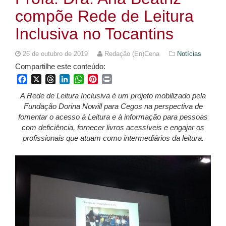
compõe Rede de Leitura
Inclusiva no Tocantins
26 de outubro de 2019
Redação (En)Cena
Notícias
Compartilhe este conteúdo:
Facebook
X
Threads
LinkedIn
WhatsApp
Pinterest
Print
A Rede de Leitura Inclusiva é um projeto mobilizado pela
Fundação Dorina Nowill para Cegos na perspectiva de
fomentar o acesso à Leitura e à informação para pessoas
com deficiência, fornecer livros acessíveis e engajar os
profissionais que atuam como intermediários da leitura.