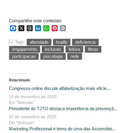
Compartilhe este conteúdo:
Facebook
X
Threads
LinkedIn
WhatsApp
Pinterest
Print
Tags:
alteridade
braille
deficiencia
engajamento
inclusao
leitura
libras
participacao
psicologia
rede
Relacionado
Congresso online discute alfabetização mais eficie...
12 de novembro de 2020
Em "Notícias"
Presidente do TJTO destaca importância da prevençã...
11 de novembro de 2020
Em "Notícias"
Marketing Profissional é tema de uma das Assemblei...