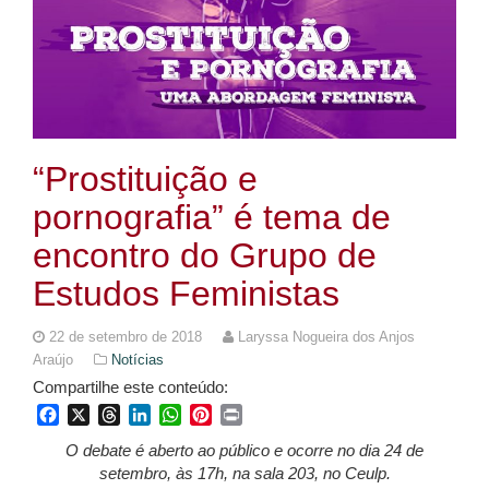
“Prostituição e
pornografia” é tema de
encontro do Grupo de
Estudos Feministas
22 de setembro de 2018
Laryssa Nogueira dos Anjos
Araújo
Notícias
Compartilhe este conteúdo:
Facebook
X
Threads
LinkedIn
WhatsApp
Pinterest
Print
O debate é aberto ao público e ocorre no dia 24 de
setembro, às 17h, na sala 203, no Ceulp.