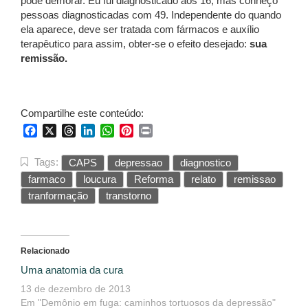
pode demorar. Eu fui diagnosticado aos 16, mas conheço
pessoas diagnosticadas com 49. Independente do quando
ela aparece, deve ser tratada com fármacos e auxílio
terapêutico para assim, obter-se o efeito desejado:
sua
remissão.
Compartilhe este conteúdo:
Facebook
X
Threads
LinkedIn
WhatsApp
Pinterest
Print
Tags:
CAPS
depressao
diagnostico
farmaco
loucura
Reforma
relato
remissao
tranformação
transtorno
Relacionado
Uma anatomia da cura
13 de dezembro de 2013
Em "Demônio em fuga: caminhos tortuosos da depressão"