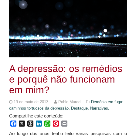
A depressão: os remédios
e porquê não funcionam
em mim?
19 de maio de 2013
Pablo Murad
Demônio em fuga:
caminhos tortuosos da depressão,
Destaque,
Narrativas,
Compartilhe este conteúdo:
Facebook
X
Threads
LinkedIn
WhatsApp
Pinterest
Print
Ao longo dos anos tenho feito várias pesquisas com o