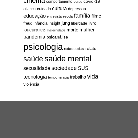
cinema
covid-19
comportamento
corpo
cultura
cuidado
crianca
depressao
família
educação
filme
entrevista
escola
jung
livro
freud
infância
insight
liberdade
mulher
loucura
morte
luto
maternidade
pandemia
psicanálise
psicologia
relato
redes sociais
saúde mental
saúde
sociedade
sexualidade
SUS
vida
tecnologia
trabalho
tempo
terapia
violência