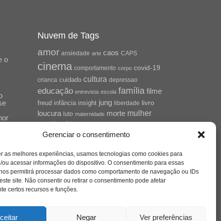
Nuvem de Tags
amor
caos
ansiedade
arte
CAPS
e o
cinema
covid-19
comportamento
corpo
cultura
cuidado
crianca
depressao
família
educação
filme
entrevista
escola
o
se
jung
livro
freud
infância
insight
liberdade
mulher
loucura
morte
luto
maternidade
hor
pandemia
psicanálise
Gerenciar o consentimento
psicologia
relato
redes sociais
o
er as melhores experiências, usamos tecnologias como cookies para
saúde mental
saúde
a
/ou acessar informações do dispositivo. O consentimento para essas
 nos permitirá processar dados como comportamento de navegação ou IDs
sociedade
sexualidade
SUS
este site. Não consentir ou retirar o consentimento pode afetar
vida
tecnologia
trabalho
e certos recursos e funções.
tempo
terapia
violência
nto
sta
ceitar
Negar
Ver preferências