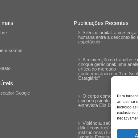
 mais
Publicações Recentes
bre
Silêncio orbital: a presença
humana entre a desconexão 
espetáculo
uem somos
A reinvenção do trabalho e 
choque geracional: uma análi
ntato
crítica do mercado
contemporâneo em “Um Sen
Estagiário”
 Úteis
scador Google
O corpo como expressão d
Para fornec
cuidado psicológico: (En)Cen
armazenar e
entrevista Eliz Dorneles
tecnologias
exclusivos n
negativament
Violência, saúde mental e a
difícil construção do acolhime
institucional: (En)cena entrevi
A
Izabella Ferreira dos Santos,