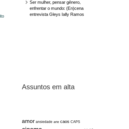
Ser mulher, pensar gênero,
enfrentar o mundo: (En)cena
entrevista Gleys Ially Ramos
ito
Assuntos em alta
amor
caos
ansiedade
arte
CAPS