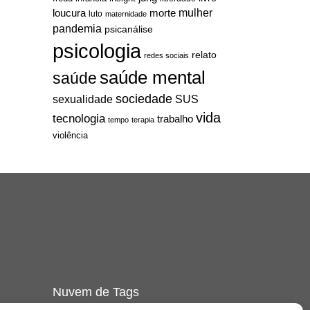
mulher
loucura
morte
luto
maternidade
pandemia
psicanálise
psicologia
relato
redes sociais
saúde mental
saúde
sociedade
sexualidade
SUS
vida
tecnologia
trabalho
tempo
terapia
violência
Nuvem de Tags