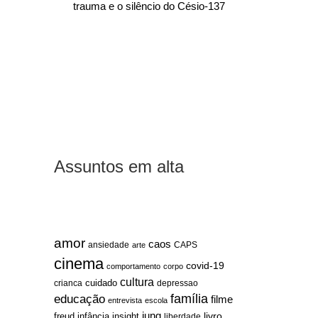
trauma e o silêncio do Césio-137
Assuntos em alta
amor
caos
ansiedade
arte
CAPS
cinema
covid-19
comportamento
corpo
cultura
cuidado
crianca
depressao
família
educação
filme
entrevista
escola
jung
livro
freud
infância
insight
liberdade