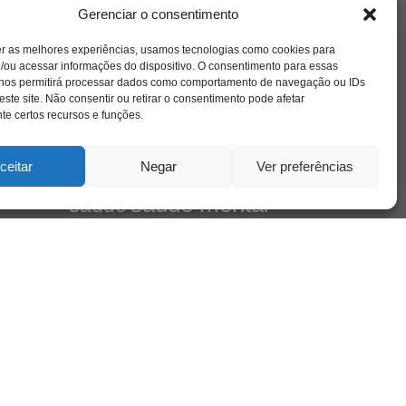
amor
l e
caos
ansiedade
arte
CAPS
Gerenciar o consentimento
no
cinema
ta
covid-19
comportamento
corpo
er as melhores experiências, usamos tecnologias como cookies para
cultura
cuidado
crianca
depressao
/ou acessar informações do dispositivo. O consentimento para essas
família
educação
filme
entrevista
escola
 nos permitirá processar dados como comportamento de navegação ou IDs
de
jung
livro
este site. Não consentir ou retirar o consentimento pode afetar
freud
infância
insight
liberdade
Cena
e certos recursos e funções.
mulher
loucura
morte
luto
maternidade
pandemia
psicanálise
psicologia
ceitar
Negar
Ver preferências
relato
redes sociais
mento
saúde mental
saúde
sociedade
sexualidade
SUS
vida
tecnologia
trabalho
tempo
terapia
violência
leiro
 do