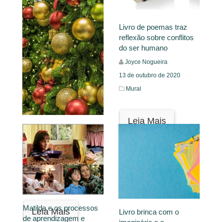
Livro de poemas traz
reflexão sobre conflitos
do ser humano
Joyce Nogueira
13 de outubro de 2020
Mural
Leia Mais
O primeiro natal da
criança Melinda
Pollyanna Silva Carvalho
25 de dezembro de 2021
Conto,
Narrativas
Matilda e os processos
Leia Mais
Livro brinca com o
de aprendizagem e