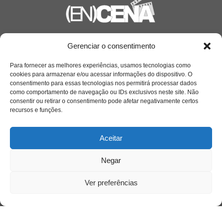
Saiba mais
Gerenciar o consentimento
Sobre
Para fornecer as melhores experiências, usamos tecnologias como
cookies para armazenar e/ou acessar informações do dispositivo. O
consentimento para essas tecnologias nos permitirá processar dados
como comportamento de navegação ou IDs exclusivos neste site. Não
Quem somos
consentir ou retirar o consentimento pode afetar negativamente certos
recursos e funções.
Contato
Aceitar
Links Úteis
Negar
Buscador Google
Ver preferências
Publicações Recentes
A caminhada antimanicomial e os desafios da
saúde mental no Tocantins: (En)Cena entrevista