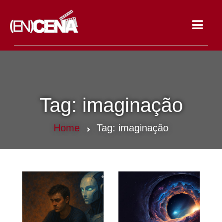
Toggle
navigat
Tag:
imaginação
Home
Tag:
imaginação