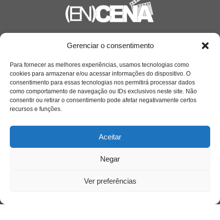
Saiba mais
Gerenciar o consentimento
Sobre
Para fornecer as melhores experiências, usamos tecnologias como
cookies para armazenar e/ou acessar informações do dispositivo. O
consentimento para essas tecnologias nos permitirá processar dados
como comportamento de navegação ou IDs exclusivos neste site. Não
Quem somos
consentir ou retirar o consentimento pode afetar negativamente certos
recursos e funções.
Contato
Aceitar
Links Úteis
Negar
Buscador Google
Ver preferências
Publicações Recentes
Silêncio orbital: a presença humana entre a
desconexão e o espetáculo