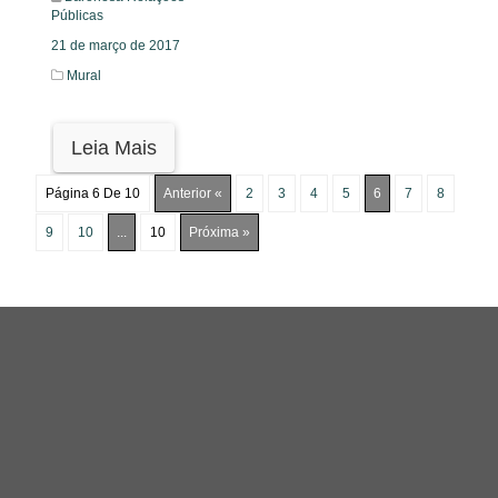
Públicas
21 de março de 2017
Mural
Leia Mais
Página 6 De 10
Anterior «
2
3
4
5
6
7
8
9
10
...
10
Próxima »