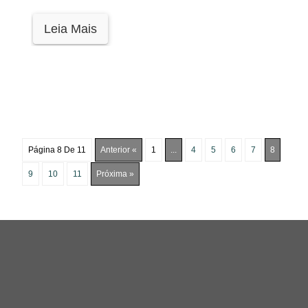
Leia Mais
Página 8 De 11
Anterior «
1
...
4
5
6
7
8
9
10
11
Próxima »