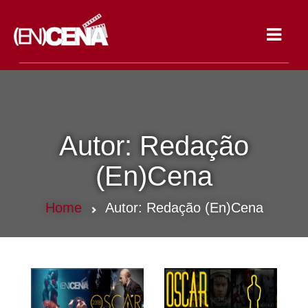
Toggle
navigat
Autor:
Redação
(En)Cena
Home
Autor:
Redação (En)Cena