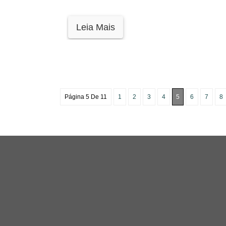
Leia Mais
Página 5 De 11
1
2
3
4
5
6
7
8