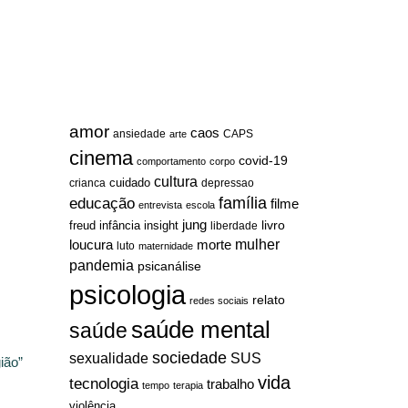
amor
caos
ansiedade
arte
CAPS
cinema
covid-19
comportamento
corpo
cultura
cuidado
crianca
depressao
família
educação
filme
entrevista
escola
jung
livro
freud
infância
insight
liberdade
mulher
loucura
morte
luto
maternidade
pandemia
psicanálise
psicologia
relato
redes sociais
saúde mental
saúde
sociedade
sexualidade
SUS
ião”
vida
tecnologia
trabalho
tempo
terapia
violência