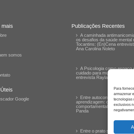
 mais
Publicações Recentes
bre
A caminhada antimanicomia
os desafios da saúde mental 
Tocantins: (En)Cena entrevis
Ana Carolina Noleto
uem somos
A Psicologia como espaço 
cuidado para mulheres: (En)
ntato
entrevista Rayla Soares
Para fornec
 Úteis
armazenar e
Entre autocontrole e
scador Google
tecnologias
aprendizagem: o desenvolvi
exclusivos n
comportamental em Kung Fu
negativament
Panda
A
Entre o prato saudável e o