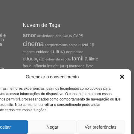
Nuvem de Tags
amor
l e
caos
ansiedade
arte
CAPS
no
cinema
ta
covid-19
comportamento
corpo
cultura
cuidado
crianca
depressao
família
educação
filme
entrevista
escola
jung
livro
freud
infância
insight
liberdade
de
mulher
loucura
morte
Cena
luto
maternidade
Gerenciar o consentimento
pandemia
psicanálise
psicologia
er as melhores experiências, usamos tecnologias como cookies para
relato
redes sociais
/ou acessar informações do dispositivo. O consentimento para essas
saúde mental
saúde
 nos permitirá processar dados como comportamento de navegação ou IDs
mento
este site. Não consentir ou retirar o consentimento pode afetar
sociedade
sexualidade
SUS
e certos recursos e funções.
vida
tecnologia
trabalho
tempo
terapia
violência
ceitar
Negar
Ver preferências