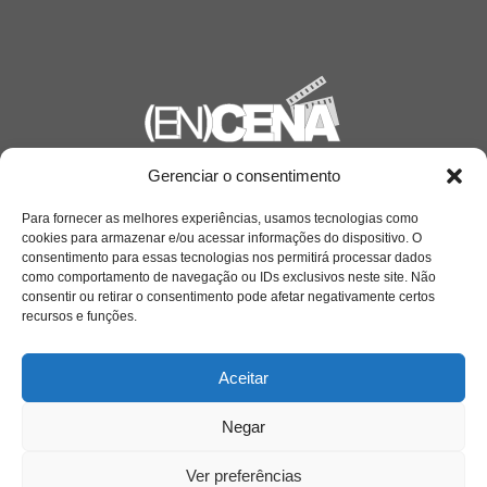
Gerenciar o consentimento
Saiba mais
Sobre
Para fornecer as melhores experiências, usamos tecnologias como
cookies para armazenar e/ou acessar informações do dispositivo. O
consentimento para essas tecnologias nos permitirá processar dados
como comportamento de navegação ou IDs exclusivos neste site. Não
consentir ou retirar o consentimento pode afetar negativamente certos
Quem somos
recursos e funções.
Aceitar
Contato
Negar
Links Úteis
Buscador Google
Ver preferências