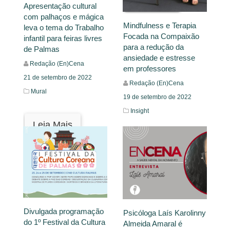
Leia Mais
Apresentação cultural
com palhaços e mágica
Mindfulness e Terapia
leva o tema do Trabalho
Focada na Compaixão
infantil para feiras livres
para a redução da
de Palmas
ansiedade e estresse
Redação (En)Cena
em professores
21 de setembro de 2022
Redação (En)Cena
Mural
19 de setembro de 2022
Insight
Leia Mais
Leia Mais
Divulgada programação
Psicóloga Laís Karolinny
do 1º Festival da Cultura
Almeida Amaral é