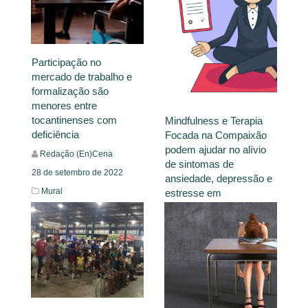
Participação no
mercado de trabalho e
formalização são
menores entre
tocantinenses com
Mindfulness e Terapia
deficiência
Focada na Compaixão
podem ajudar no alívio
Redação (En)Cena
de sintomas de
28 de setembro de 2022
ansiedade, depressão e
Mural
estresse em
professores
Redação (En)Cena
Leia Mais
22 de setembro de 2022
Insight