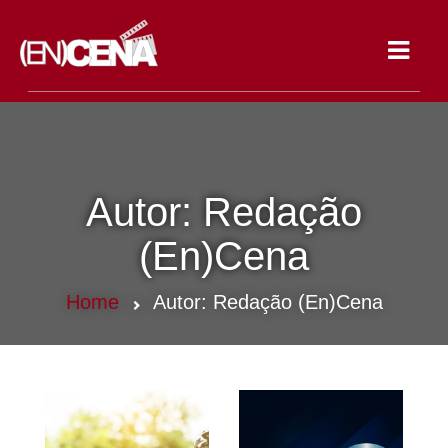
Toggle
navigat
Autor:
Redação
(En)Cena
Home
Autor:
Redação (En)Cena