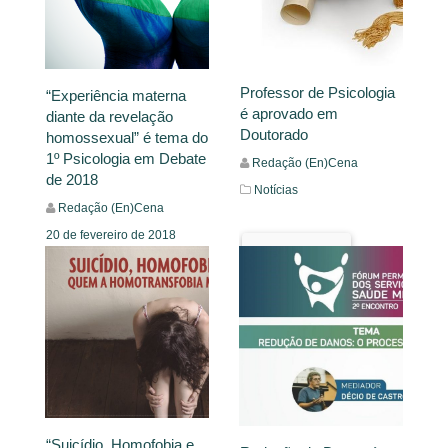
Professor de Psicologia
“Experiência materna
é aprovado em
diante da revelação
Doutorado
homossexual” é tema do
1º Psicologia em Debate
Redação (En)Cena
de 2018
Notícias
Redação (En)Cena
20 de fevereiro de 2018
Leia Mais
Notícias
Leia Mais
“Suicídio, Homofobia e