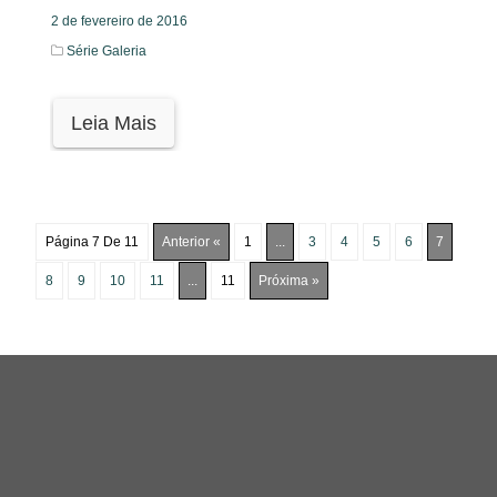
2 de fevereiro de 2016
Série Galeria
Leia Mais
Página 7 De 11
Anterior «
1
...
3
4
5
6
7
8
9
10
11
...
11
Próxima »