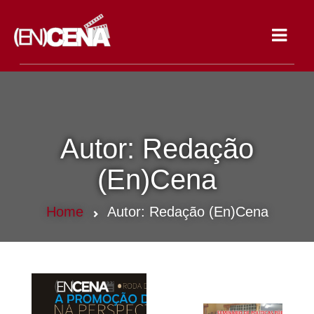
Toggle
navigat
Autor:
Redação
(En)Cena
Home
Autor:
Redação (En)Cena