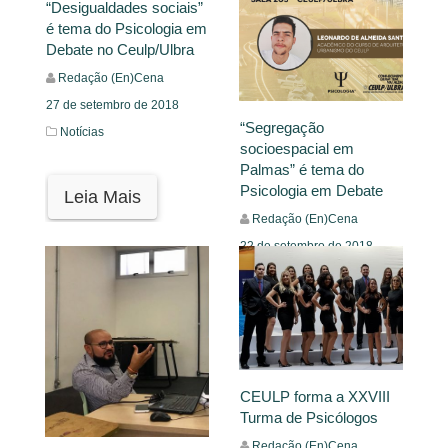
“Desigualdades sociais”
é tema do Psicologia em
Debate no Ceulp/Ulbra
Redação (En)Cena
27 de setembro de 2018
“Segregação
Notícias
socioespacial em
Palmas” é tema do
Psicologia em Debate
Leia Mais
Redação (En)Cena
22 de setembro de 2018
Notícias
Leia Mais
CEULP forma a XXVIII
Turma de Psicólogos
Redação (En)Cena