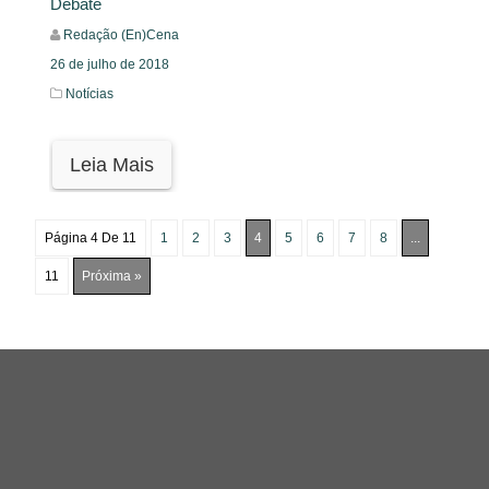
Debate
Redação (En)Cena
26 de julho de 2018
Notícias
Leia Mais
Página 4 De 11
1
2
3
4
5
6
7
8
...
11
Próxima »