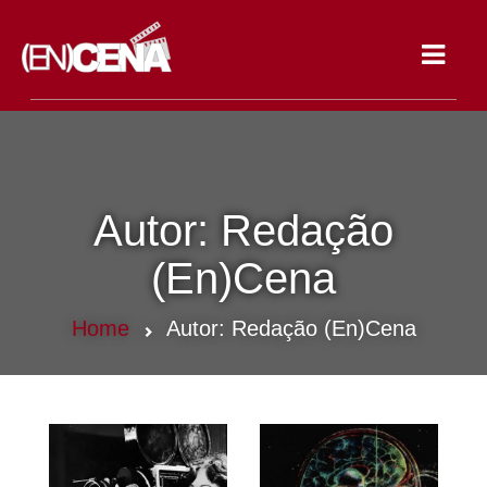
Toggle
navigat
Autor:
Redação
(En)Cena
Home
Autor:
Redação (En)Cena