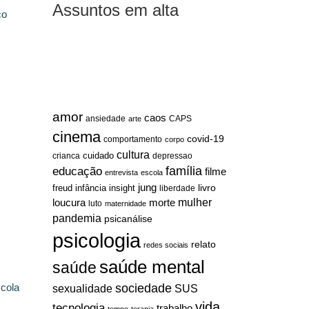
Assuntos em alta
co
amor
caos
ansiedade
arte
CAPS
cinema
covid-19
comportamento
corpo
cultura
cuidado
crianca
depressao
família
educação
filme
entrevista
escola
jung
livro
freud
infância
insight
liberdade
mulher
loucura
morte
luto
maternidade
pandemia
psicanálise
psicologia
relato
redes sociais
saúde mental
saúde
sociedade
scola
sexualidade
SUS
vida
tecnologia
trabalho
tempo
terapia