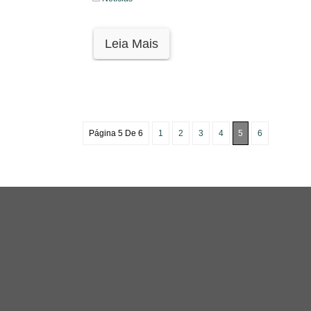
Leia Mais
Página 5 De 6
1
2
3
4
5
6