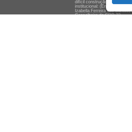
difícil construção do acolhime
institucional: (En)cena entrevi
Izabella Ferreira dos Santos,
Conselheira do CRP-23
Ser mulher, pensar gênero,
enfrentar o mundo: (En)cena
entrevista Gleys Ially Ramos