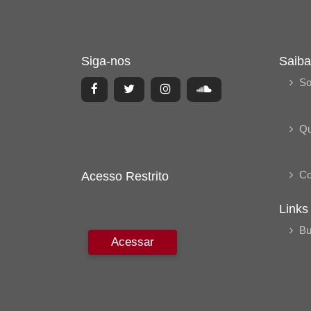
Siga-nos
Saiba
So
Q
Co
Acesso Restrito
Links
Bu
Acessar