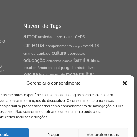
Nuvem de Tags
amor
caos
ansiedade
arte
CAPS
e o
cinema
covid-19
comportamento
corpo
cultura
cuidado
crianca
depressao
família
educação
filme
entrevista
escola
o
jung
livro
freud
infância
insight
liberdade
se
mulher
loucura
morte
luto
maternidade
hor
pandemia
psicanálise
Gerenciar o consentimento
psicologia
relato
redes sociais
er as melhores experiências, usamos tecnologias como cookies para
saúde mental
/ou acessar informações do dispositivo. O consentimento para essas
saúde
o
 nos permitirá processar dados como comportamento de navegação ou IDs
a
sociedade
este site. Não consentir ou retirar o consentimento pode afetar
sexualidade
SUS
e certos recursos e funções.
vida
tecnologia
trabalho
tempo
terapia
violência
ceitar
Negar
Ver preferências