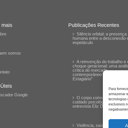
 mais
Publicações Recentes
bre
Silêncio orbital: a presença
humana entre a desconexão 
espetáculo
uem somos
A reinvenção do trabalho e 
choque geracional: uma análi
crítica do mercado
ntato
contemporâneo em “Um Sen
Estagiário”
 Úteis
Para fornec
armazenar e
scador Google
O corpo como expressão d
tecnologias
cuidado psicológico: (En)Cen
exclusivos n
entrevista Eliz Dorneles
negativament
Violência, saúde mental e a
A