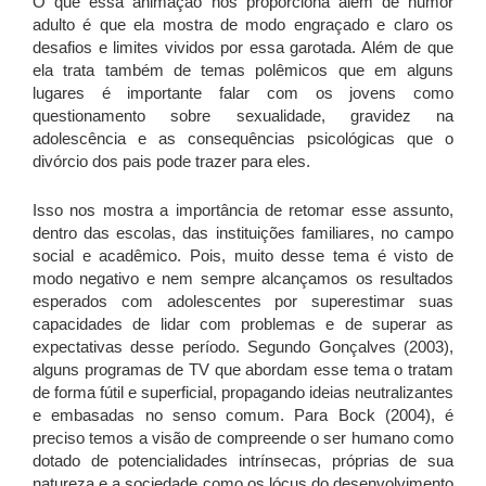
O que essa animação nos proporciona além de humor
adulto é que ela mostra de modo engraçado e claro os
desafios e limites vividos por essa garotada. Além de que
ela trata também de temas polêmicos que em alguns
lugares é importante falar com os jovens como
questionamento sobre sexualidade, gravidez na
adolescência e as consequências psicológicas que o
divórcio dos pais pode trazer para eles.
Isso nos mostra a importância de retomar esse assunto,
dentro das escolas, das instituições familiares, no campo
social e acadêmico. Pois, muito desse tema é visto de
modo negativo e nem sempre alcançamos os resultados
esperados com adolescentes por superestimar suas
capacidades de lidar com problemas e de superar as
expectativas desse período. Segundo Gonçalves (2003),
alguns programas de TV que abordam esse tema o tratam
de forma fútil e superficial, propagando ideias neutralizantes
e embasadas no senso comum. Para Bock (2004), é
preciso temos a visão de compreende o ser humano como
dotado de potencialidades intrínsecas, próprias de sua
natureza e a sociedade como os lócus do desenvolvimento