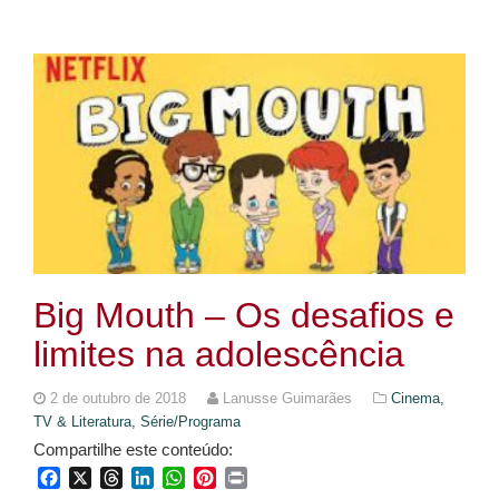
Big Mouth – Os desafios e
limites na adolescência
2 de outubro de 2018
Lanusse Guimarães
Cinema,
TV & Literatura,
Série/Programa
Compartilhe este conteúdo:
Facebook
X
Threads
LinkedIn
WhatsApp
Pinterest
Print