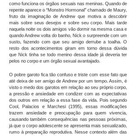
como funciona os órgãos sexuais nas meninas. Quando de
repente aparece o “Monstro Hormonal” chamado de Maury,
fruto da imaginação de Andrew que motiva a descobrir
mais sobre seus desejos e sobre seu corpo. Mais tarde
naquela noite os dois amigos vão dormir na mesma casa e
quando Andrew volta do banho, Nick o surpreende com um
susto, fazendo com que seu amigo derrube a toalha. O
resto dos acontecimentos giram em torno dessa dúvida
que Nick tinha se todo menino dessa idade já deveria ter
pelos no corpo e um órgão sexual avantajado.
O pobre garoto fica tão confuso e triste com esse fato que
até deixa de ser amigo de Andrew por um tempo. Assim, é
visto o medo dos garotos em relação ao seu próprio corpo,
a pressão e ansiedade em condizer com as expectativas
dos outros em relação a essa fase da vida. Pois segundo
Cool, Palacios e Marchesi (1995), essas modificações
trazem ansiedade e preocupação para quem vivencia,
causando também consequências nas pessoas próximas,
já que o corpo adolescente se apresenta mais sexualizado,
rumo à preparação reprodutiva. Nesse contexto além das