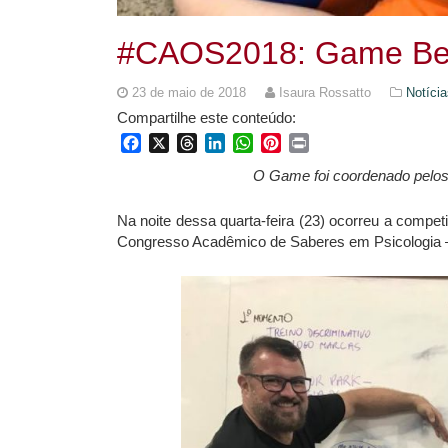
#CAOS2018: Game Beh
23 de maio de 2018
Isaura Rossatto
Notícia
Compartilhe este conteúdo:
Facebook
X
Threads
LinkedIn
WhatsApp
Pinterest
Print
O Game foi coordenado pelos 
Na noite dessa quarta-feira (23) ocorreu a comp
Congresso Acadêmico de Saberes em Psicologia