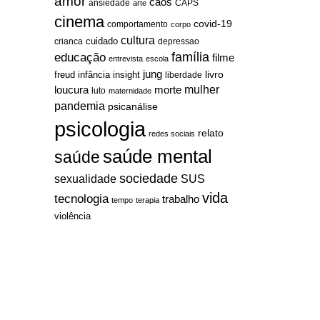
amor
caos
ansiedade
arte
CAPS
cinema
covid-19
comportamento
corpo
cultura
cuidado
crianca
depressao
família
educação
filme
entrevista
escola
jung
livro
freud
infância
insight
liberdade
mulher
loucura
morte
luto
maternidade
pandemia
psicanálise
psicologia
relato
redes sociais
saúde mental
saúde
sociedade
sexualidade
SUS
vida
tecnologia
trabalho
tempo
terapia
violência