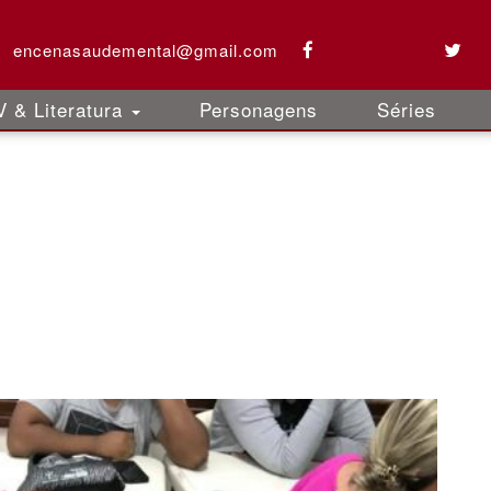
encenasaudemental@gmail.com
 & Literatura
Personagens
Séries