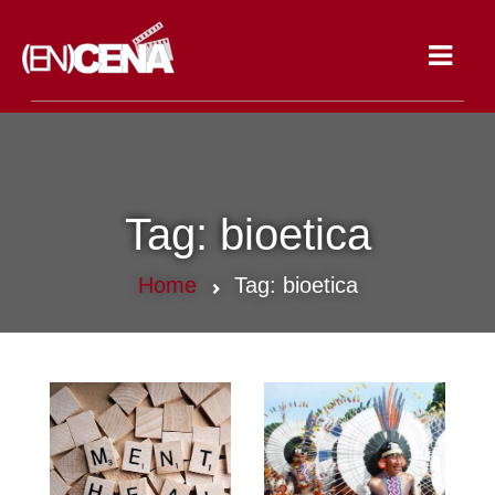
Toggle
navigat
Tag:
bioetica
Home
Tag:
bioetica