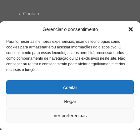
Contato
Links Úteis
Gerenciar o consentimento
Buscador Google
Para fornecer as melhores experiências, usamos tecnologias como
cookies para armazenar e/ou acessar informações do dispositivo. O
consentimento para essas tecnologias nos permitirá processar dados
Publicações Recentes
como comportamento de navegação ou IDs exclusivos neste site. Não
Silêncio orbital: a presença humana entre a
consentir ou retirar o consentimento pode afetar negativamente certos
desconexão e o espetáculo
recursos e funções.
Aceitar
A reinvenção do trabalho e o choque geracional:
uma análise crítica do mercado contemporâneo
em “Um Senhor Estagiário”
Negar
Ver preferências
O corpo como expressão do cuidado
psicológico: (En)Cena entrevista Eliz Dorneles