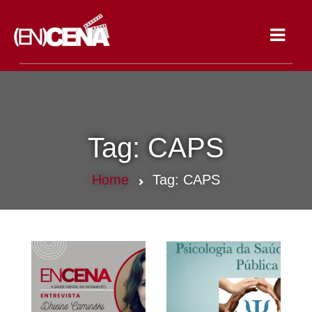
Toggle
navigat
Tag:
CAPS
Home
Tag:
CAPS