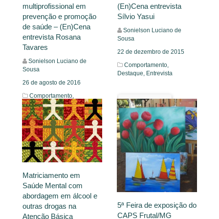
multiprofissional em
(En)Cena entrevista
prevenção e promoção
Sílvio Yasui
de saúde – (En)Cena
Sonielson Luciano de
entrevista Rosana
Sousa
Tavares
22 de dezembro de 2015
Sonielson Luciano de
Comportamento,
Sousa
Destaque,
Entrevista
26 de agosto de 2016
Comportamento,
Leia Mais
Destaque,
Entrevista
Leia Mais
Matriciamento em
Saúde Mental com
abordagem em álcool e
5ª Feira de exposição do
outras drogas na
CAPS Frutal/MG
Atenção Básica