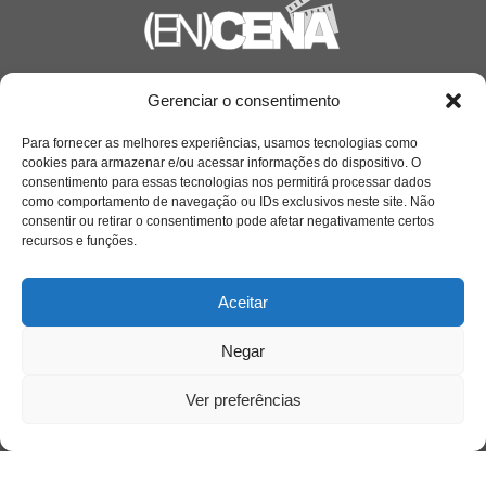
Saiba mais
Gerenciar o consentimento
Sobre
Para fornecer as melhores experiências, usamos tecnologias como
cookies para armazenar e/ou acessar informações do dispositivo. O
consentimento para essas tecnologias nos permitirá processar dados
como comportamento de navegação ou IDs exclusivos neste site. Não
Quem somos
consentir ou retirar o consentimento pode afetar negativamente certos
recursos e funções.
Contato
Aceitar
Links Úteis
Negar
Buscador Google
Ver preferências
Publicações Recentes
Silêncio orbital: a presença humana entre a
desconexão e o espetáculo