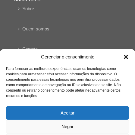
Sobre
Quem somos
Contato
Gerenciar o consentimento
Links Úteis
Para fornecer as melhores experiências, usamos tecnologias como
Buscador Google
cookies para armazenar e/ou acessar informações do dispositivo. O
consentimento para essas tecnologias nos permitirá processar dados
como comportamento de navegação ou IDs exclusivos neste site. Não
Publicações Recentes
consentir ou retirar o consentimento pode afetar negativamente certos
recursos e funções.
Silêncio orbital: a presença humana entre a
desconexão e o espetáculo
Aceitar
A reinvenção do trabalho e o choque geracional:
Negar
uma análise crítica do mercado contemporâneo
em “Um Senhor Estagiário”