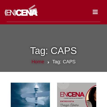
Toggle
navigat
Tag:
CAPS
Home
Tag:
CAPS