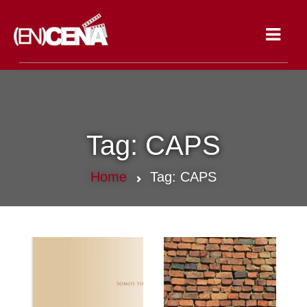
Toggle
navigat
Tag:
CAPS
Home
Tag:
CAPS