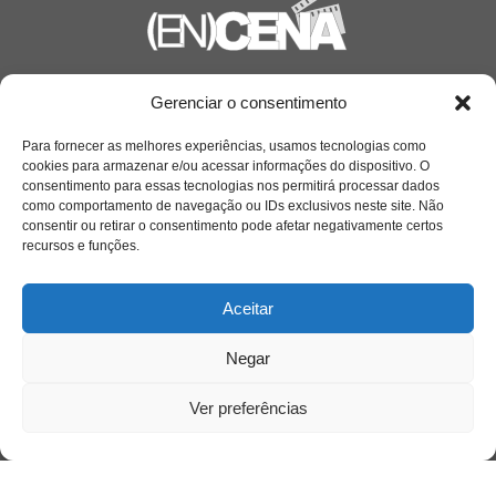
Saiba mais
Gerenciar o consentimento
Sobre
Para fornecer as melhores experiências, usamos tecnologias como
cookies para armazenar e/ou acessar informações do dispositivo. O
consentimento para essas tecnologias nos permitirá processar dados
como comportamento de navegação ou IDs exclusivos neste site. Não
Quem somos
consentir ou retirar o consentimento pode afetar negativamente certos
recursos e funções.
Contato
Aceitar
Links Úteis
Negar
Buscador Google
Ver preferências
Publicações Recentes
Silêncio orbital: a presença humana entre a
desconexão e o espetáculo