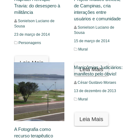
de Campinas, cria
Travia: do desespero à
interações entre
militância
usuários e comunidade
Sonielson Luciano de
Sousa
Sonielson Luciano de
Sousa
23 de março de 2014
15 de março de 2014
Personagens
Mural
Leia Mais
Manicômios Judiciários:
Leia Mais
manifesto pelo óbvio!
César Gustavo Moraes
13 de dezembro de 2013
Mural
Leia Mais
A Fotografia como
recurso terapêutico