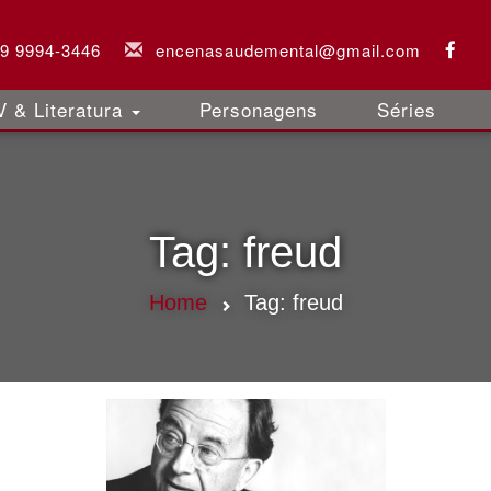
 9 9994-3446
encenasaudemental@gmail.com
 & Literatura
Personagens
Séries
Tag:
freud
Home
Tag:
freud