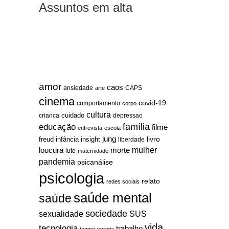
Assuntos em alta
amor
caos
ansiedade
arte
CAPS
cinema
covid-19
comportamento
corpo
cultura
cuidado
crianca
depressao
família
educação
filme
entrevista
escola
jung
livro
freud
infância
insight
liberdade
mulher
loucura
morte
luto
maternidade
pandemia
psicanálise
psicologia
relato
redes sociais
saúde mental
saúde
sociedade
sexualidade
SUS
vida
tecnologia
trabalho
tempo
terapia