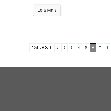
Leia Mais
Página 6 De 8
1
2
3
4
5
6
7
8