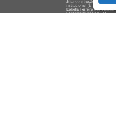
difícil construção do acolhime
institucional: (En)cena entrevi
Izabella Ferreira dos Santos,
Conselheira do CRP-23
Ser mulher, pensar gênero,
enfrentar o mundo: (En)cena
entrevista Gleys Ially Ramos