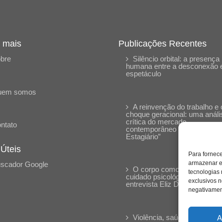
 mais
Publicações Recentes
bre
Silêncio orbital: a presença
humana entre a desconexão 
espetáculo
uem somos
A reinvenção do trabalho e 
choque geracional: uma análi
crítica do mercado
ntato
contemporâneo em “Um Sen
Estagiário”
 Úteis
Para fornec
armazenar e
scador Google
O corpo como expressão d
tecnologias
cuidado psicológico: (En)Cen
exclusivos n
entrevista Eliz Dorneles
negativament
Violência, saúde mental e a
A