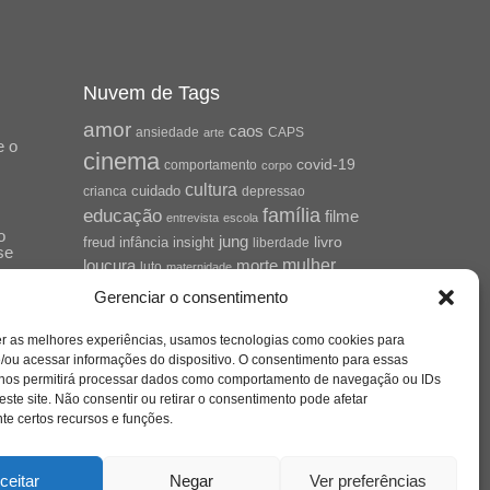
Nuvem de Tags
amor
caos
ansiedade
arte
CAPS
e o
cinema
covid-19
comportamento
corpo
cultura
cuidado
crianca
depressao
família
educação
filme
entrevista
escola
o
jung
livro
freud
infância
insight
liberdade
se
mulher
loucura
morte
luto
maternidade
hor
pandemia
psicanálise
Gerenciar o consentimento
psicologia
relato
redes sociais
er as melhores experiências, usamos tecnologias como cookies para
saúde mental
/ou acessar informações do dispositivo. O consentimento para essas
saúde
o
 nos permitirá processar dados como comportamento de navegação ou IDs
a
sociedade
este site. Não consentir ou retirar o consentimento pode afetar
sexualidade
SUS
e certos recursos e funções.
vida
tecnologia
trabalho
tempo
terapia
violência
ceitar
Negar
Ver preferências