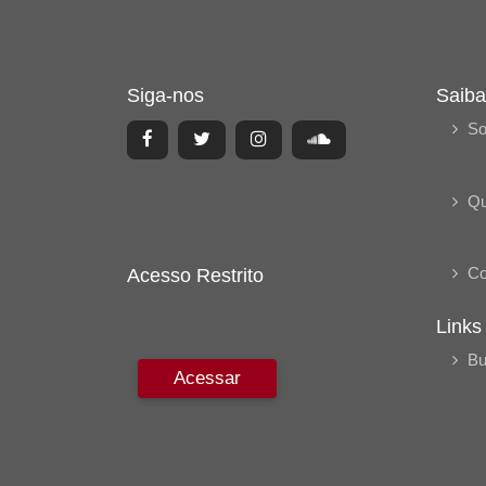
Siga-nos
Saiba
So
Q
Co
Acesso Restrito
Links
Bu
Acessar