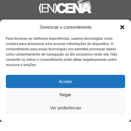
Saiba mais
Gerenciar o consentimento
Sobre
Para fornecer as melhores experiências, usamos tecnologias como
cookies para armazenar e/ou acessar informações do dispositivo. O
consentimento para essas tecnologias nos permitirá processar dados
como comportamento de navegação ou IDs exclusivos neste site. Não
Quem somos
consentir ou retirar o consentimento pode afetar negativamente certos
recursos e funções.
Contato
Aceitar
Links Úteis
Negar
Buscador Google
Ver preferências
Publicações Recentes
Silêncio orbital: a presença humana entre a
desconexão e o espetáculo