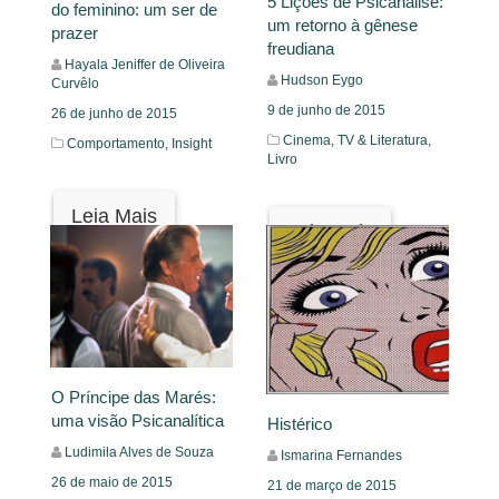
5 Lições de Psicanálise:
do feminino: um ser de
um retorno à gênese
prazer
freudiana
Hayala Jeniffer de Oliveira
Hudson Eygo
Curvêlo
9 de junho de 2015
26 de junho de 2015
Cinema, TV & Literatura,
Comportamento,
Insight
Livro
Leia Mais
Leia Mais
O Príncipe das Marés:
uma visão Psicanalítica
Histérico
Ludimila Alves de Souza
Ismarina Fernandes
26 de maio de 2015
21 de março de 2015