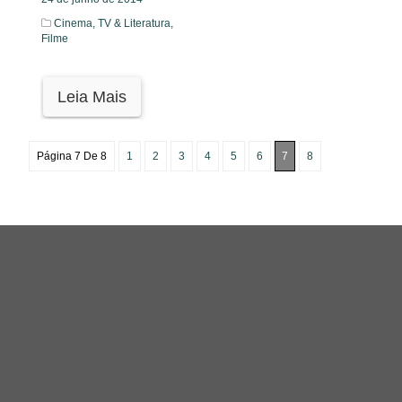
Cinema, TV & Literatura,
Filme
Leia Mais
Página 7 De 8
1
2
3
4
5
6
7
8