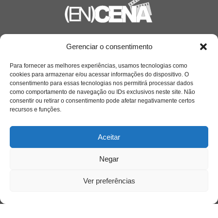
Saiba mais
Gerenciar o consentimento
Sobre
Para fornecer as melhores experiências, usamos tecnologias como
cookies para armazenar e/ou acessar informações do dispositivo. O
consentimento para essas tecnologias nos permitirá processar dados
como comportamento de navegação ou IDs exclusivos neste site. Não
Quem somos
consentir ou retirar o consentimento pode afetar negativamente certos
recursos e funções.
Contato
Aceitar
Links Úteis
Negar
Buscador Google
Ver preferências
Publicações Recentes
A caminhada antimanicomial e os desafios da
saúde mental no Tocantins: (En)Cena entrevista