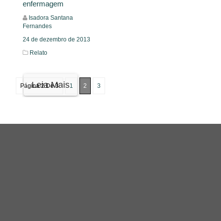
enfermagem
Isadora Santana
Fernandes
24 de dezembro de 2013
Relato
Leia Mais
Página 2 De 3
1
2
3