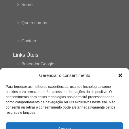
Sobre
Quem somos
Contato
Links Úteis
Buscador Google
Gerenciar o consentimento
Publicações Recentes
A caminhada antimanicomial e os desafios da
Para fornecer as melhores experiências, usamos tecnologias como
saúde mental no Tocantins: (En)Cena entrevista
cookies para armazenar e/ou acessar informações do dispositivo. O
Ana Carolina Noleto
consentimento para essas tecnologias nos permitirá processar dados
como comportamento de navegação ou IDs exclusivos neste site. Não
consentir ou retirar o consentimento pode afetar negativamente certos
recursos e funções.
A Psicologia como espaço de cuidado para
mulheres: (En)Cena entrevista Rayla Soares
Aceitar