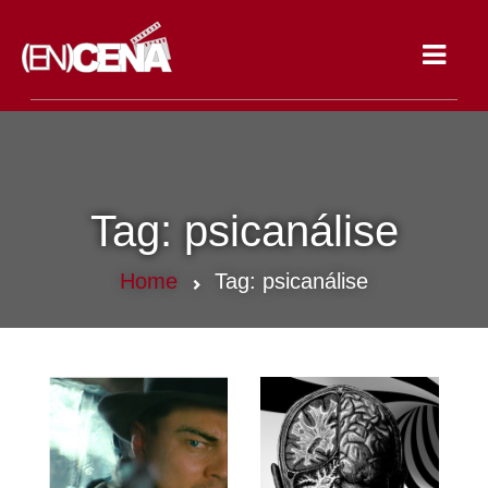
Toggle
navigat
Tag:
psicanálise
Home
Tag:
psicanálise