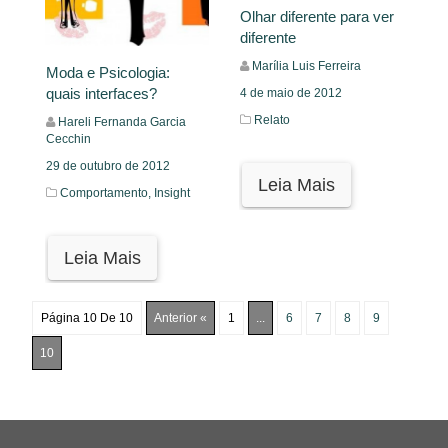
Olhar diferente para ver
diferente
Marília Luis Ferreira
Moda e Psicologia:
quais interfaces?
4 de maio de 2012
Relato
Hareli Fernanda Garcia
Cecchin
29 de outubro de 2012
Leia Mais
Comportamento,
Insight
Leia Mais
Página 10 De 10
Anterior «
1
...
6
7
8
9
10