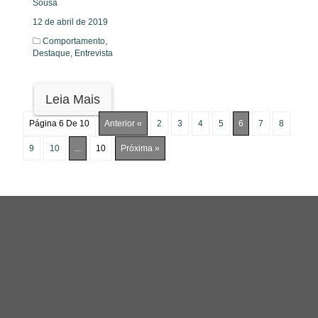
Sousa
12 de abril de 2019
Comportamento,
Destaque,
Entrevista
Leia Mais
Página 6 De 10
Anterior «
2
3
4
5
6
7
8
9
10
...
10
Próxima »