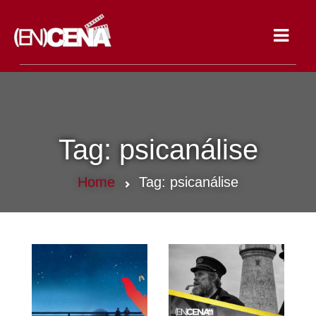
Toggle
navigat
Tag:
psicanálise
Home
Tag:
psicanálise