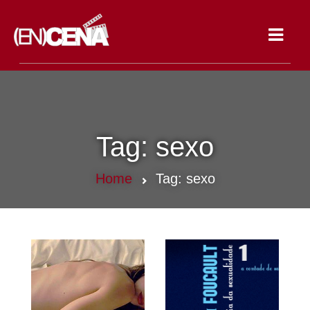
Toggle
navigat
Tag:
sexo
Home
Tag:
sexo