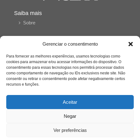
Saiba mais
Sobre
Gerenciar o consentimento
Quem somos
Para fornecer as melhores experiências, usamos tecnologias como
cookies para armazenar e/ou acessar informações do dispositivo. O
Contato
consentimento para essas tecnologias nos permitirá processar dados
como comportamento de navegação ou IDs exclusivos neste site. Não
consentir ou retirar o consentimento pode afetar negativamente certos
Links Úteis
recursos e funções.
Buscador Google
Aceitar
Publicações Recentes
Negar
Silêncio orbital: a presença humana entre a
desconexão e o espetáculo
Ver preferências