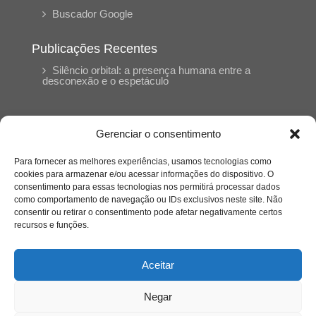
Buscador Google
Publicações Recentes
Silêncio orbital: a presença humana entre a
desconexão e o espetáculo
A reinvenção do trabalho e o choque geracional:
uma análise crítica do mercado contemporâneo
Gerenciar o consentimento
em “Um Senhor Estagiário”
Para fornecer as melhores experiências, usamos tecnologias como
cookies para armazenar e/ou acessar informações do dispositivo. O
O corpo como expressão do cuidado
consentimento para essas tecnologias nos permitirá processar dados
psicológico: (En)Cena entrevista Eliz Dorneles
como comportamento de navegação ou IDs exclusivos neste site. Não
consentir ou retirar o consentimento pode afetar negativamente certos
recursos e funções.
Violência, saúde mental e a difícil construção do
acolhimento institucional: (En)cena entrevista
Izabella Ferreira dos Santos, Conselheira do
Aceitar
CRP-23
Negar
Ser mulher, pensar gênero, enfrentar o mundo: