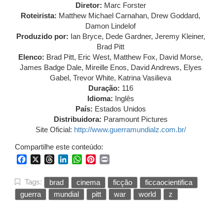
Diretor:
Marc Forster
Roteirista:
Matthew Michael Carnahan, Drew Goddard,
Damon Lindelof
Produzido por:
Ian Bryce, Dede Gardner, Jeremy Kleiner,
Brad Pitt
Elenco:
Brad Pitt, Eric West, Matthew Fox, David Morse,
James Badge Dale, Mireille Enos, David Andrews, Elyes
Gabel, Trevor White, Katrina Vasilieva
Duração:
116
Idioma:
Inglês
País:
Estados Unidos
Distribuidora:
Paramount Pictures
Site Oficial:
http://www.guerramundialz.com.br/
Compartilhe este conteúdo:
Facebook
X
Threads
LinkedIn
WhatsApp
Pinterest
Print
Tags:
brad
cinema
ficção
ficcaocientifica
guerra
mundial
pitt
war
world
z