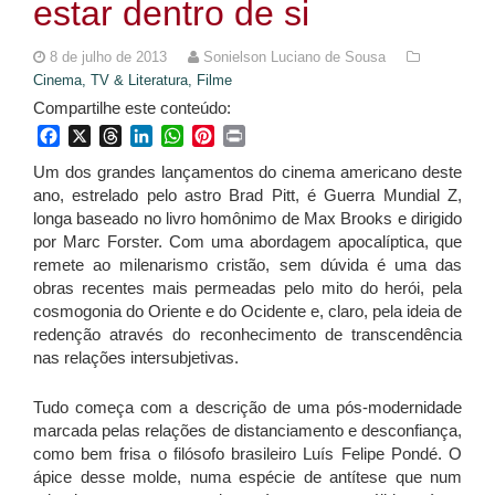
estar dentro de si
8 de julho de 2013
Sonielson Luciano de Sousa
Cinema, TV & Literatura,
Filme
Compartilhe este conteúdo:
Facebook
X
Threads
LinkedIn
WhatsApp
Pinterest
Print
Um dos grandes lançamentos do cinema americano deste
ano, estrelado pelo astro Brad Pitt, é Guerra Mundial Z,
longa baseado no livro homônimo de Max Brooks e dirigido
por Marc Forster. Com uma abordagem apocalíptica, que
remete ao milenarismo cristão, sem dúvida é uma das
obras recentes mais permeadas pelo mito do herói, pela
cosmogonia do Oriente e do Ocidente e, claro, pela ideia de
redenção através do reconhecimento de transcendência
nas relações intersubjetivas.
Tudo começa com a descrição de uma pós-modernidade
marcada pelas relações de distanciamento e desconfiança,
como bem frisa o filósofo brasileiro Luís Felipe Pondé. O
ápice desse molde, numa espécie de antítese que num