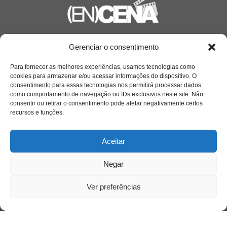
Saiba mais
Gerenciar o consentimento
Sobre
Para fornecer as melhores experiências, usamos tecnologias como
cookies para armazenar e/ou acessar informações do dispositivo. O
consentimento para essas tecnologias nos permitirá processar dados
como comportamento de navegação ou IDs exclusivos neste site. Não
Quem somos
consentir ou retirar o consentimento pode afetar negativamente certos
recursos e funções.
Contato
Aceitar
Links Úteis
Negar
Buscador Google
Ver preferências
Publicações Recentes
Silêncio orbital: a presença humana entre a
desconexão e o espetáculo