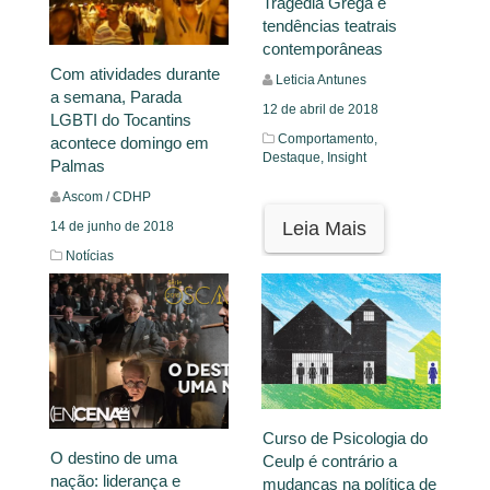
Tragédia Grega e
tendências teatrais
contemporâneas
Com atividades durante
Leticia Antunes
a semana, Parada
12 de abril de 2018
LGBTI do Tocantins
Comportamento,
acontece domingo em
Destaque,
Insight
Palmas
Ascom / CDHP
Leia Mais
14 de junho de 2018
Notícias
Leia Mais
Curso de Psicologia do
O destino de uma
Ceulp é contrário a
nação: liderança e
mudanças na política de