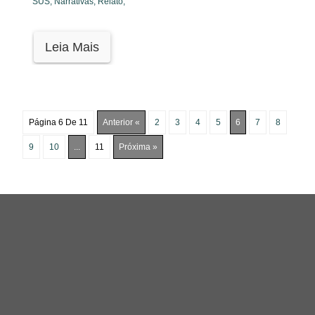
SUS,
Narrativas,
Relato,
Leia Mais
Página 6 De 11
Anterior «
2
3
4
5
6
7
8
9
10
...
11
Próxima »