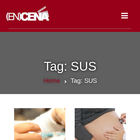
Toggle
navigat
Tag:
SUS
Home
Tag:
SUS