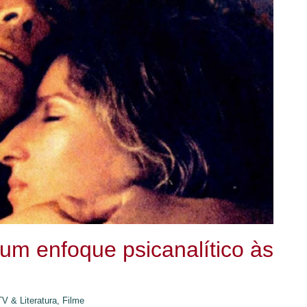
um enfoque psicanalítico às
V & Literatura,
Filme