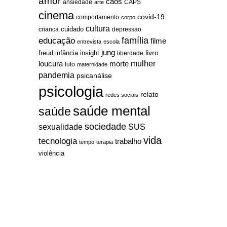
amor
caos
ansiedade
arte
CAPS
cinema
covid-19
comportamento
corpo
cultura
cuidado
crianca
depressao
família
educação
filme
entrevista
escola
jung
livro
freud
infância
insight
liberdade
mulher
loucura
morte
luto
maternidade
pandemia
psicanálise
psicologia
relato
redes sociais
saúde mental
saúde
sociedade
sexualidade
SUS
vida
tecnologia
trabalho
tempo
terapia
violência