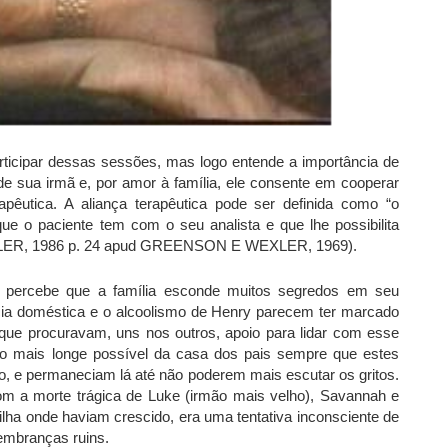
articipar dessas sessões, mas logo entende a importância de
e sua irmã e, por amor à família, ele consente em cooperar
pêutica. A aliança terapêutica pode ser definida como “o
que o paciente tem com o seu analista e que lhe possibilita
SANDLER, 1986 p. 24 apud GREENSON E WEXLER, 1969).
go percebe que a família esconde muitos segredos em seu
ncia doméstica e o alcoolismo de Henry parecem ter marcado
 que procuravam, uns nos outros, apoio para lidar com esse
a o mais longe possível da casa dos pais sempre que estes
, e permaneciam lá até não poderem mais escutar os gritos.
om a morte trágica de Luke (irmão mais velho), Savannah e
ha onde haviam crescido, era uma tentativa inconsciente de
lembranças ruins.