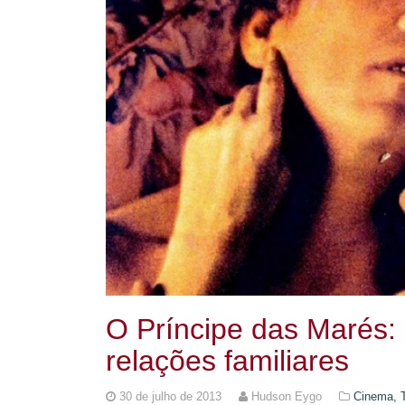
O Príncipe das Marés: 
relações familiares
30 de julho de 2013
Hudson Eygo
Cinema, T